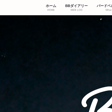
コ
ナ
ホーム
BBダイアリー
バードベ
ン
ビ
HOME
WEB LOG
What 
テ
ゲ
ン
ー
ツ
シ
へ
ョ
ス
ン
キ
に
ッ
移
プ
動