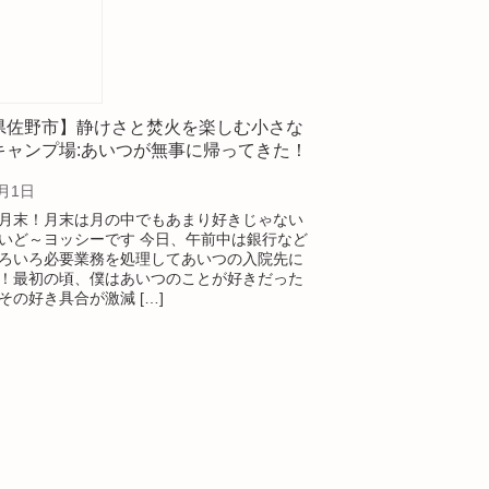
県佐野市】静けさと焚火を楽しむ小さな
キャンプ場:あいつが無事に帰ってきた！
8月1日
月末！月末は月の中でもあまり好きじゃない
いど～ヨッシーです 今日、午前中は銀行など
ろいろ必要業務を処理してあいつの入院先に
！最初の頃、僕はあいつのことが好きだった
その好き具合が激減 […]