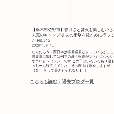
【栃木県佐野市】静けさと焚火を楽しむ小さ
未完のキャンプ場:あの衝撃を確かめに行っ
た No.345
2026年8月7日
なんだろう？西日本は猛暑猛暑と言っているがここ
野界隈に関しては例年の暑さ報道が明らかに少ない
すまいど～ヨッシーです この日はいろいろあり僕
っちーも寝不足でした。その理由は割愛しますが…
（笑） そして暑さもそれなり […]
こちらも読む：過去ブログ一覧