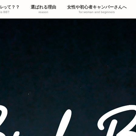
ルって？？
選ばれる理由
女性や初心者キャンパーさんへ
is BB?
reason
for woman and beginners