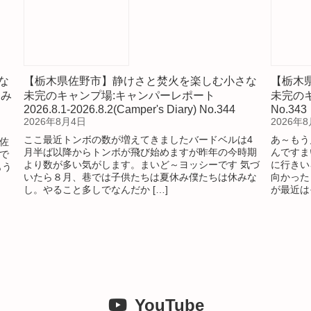
な
【栃木県佐野市】静けさと焚火を楽しむ小さな
てみ
未完のキャンプ場:キャンパーレポート
2026.8.1-2026.8.2(Camper's Diary) No.344
2026年8月4日
【栃木
ここ最近トンボの数が増えてきましたバードベルは4
佐
未完の
月半ば以降からトンボが飛び始めますが昨年の今時期
で
No.343
より数が多い気がします。まいど～ヨッシーです 気づ
もう
2026年
いたら８月、巷では子供たちは夏休み僕たちは休みな
し。やること多しでなんだか […]
あ～もう
んですま
に行きい
向かった
が最近は
YouTube