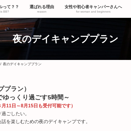
ルって？？
選ばれる理由
女性や初心者キャンパーさんへ
is BB?
reason
for woman and beginners
夜のデイキャンププラン
夜のデイキャンププラン
ププラン）
でゆっくり過ごす5時間～
月11日～8月15日も受付可能です）
り過ごしたい。
会話を楽しむための夜のデイキャンプです。