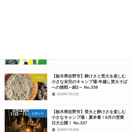
【栃木県佐野市】静けさと焚火を楽しむ
キャンパーさん
小さな未完のキャンプ場:キャンパーレポ
ート2026.7.18-2026.7.21(Camper's
Diary) No.340
2026年7月26日
【栃木県佐野市】静けさと焚火を楽しむ
コラム
小さな未完のキャンプ場:10歳未満のお
子様の教育に必見の本かも！ No.339
2026年7月25日
【栃木県佐野市】静けさと焚火を楽しむ
コラム
小さな未完のキャンプ場:年越し焚火そば
への挑戦～続2～ No.338
2026年7月21日
【栃木県佐野市】焚火と静けさを楽しむ
お知らせ
小さなキャンプ場：夏本番！8月の営業
日大公開！ No.337
2026年7月19日