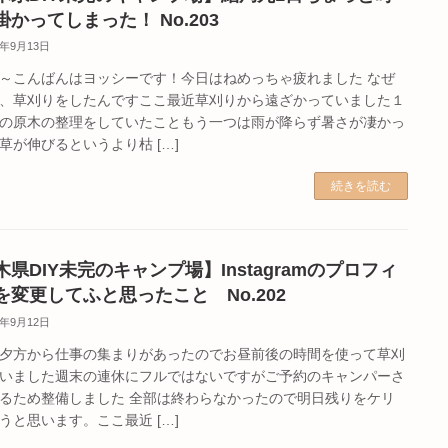
掛かってしまった！ No.203
5年9月13日
～こんばんはヨッシーです！今日はねめっちゃ疲れました なぜ
、草刈りをしたんですここ最近草刈りから遠ざかっていました１
の原木の整理をしていたこともう一つは雨が降らず暑さが凄かっ
草が伸びるというより枯 […]
続きを読む
木県DIY未完のキャンプ場】Instagramのプロフィ
を変更してふと思ったこと No.202
5年9月12日
夕方から仕事の集まりがあったのでお昼前後の時間を使って草刈
いました週末の連休にフルではないですがご予約のキャンパーさ
るため整備しました 全部は終わらなかったので明日残りをケリ
うと思います。ここ最近 […]