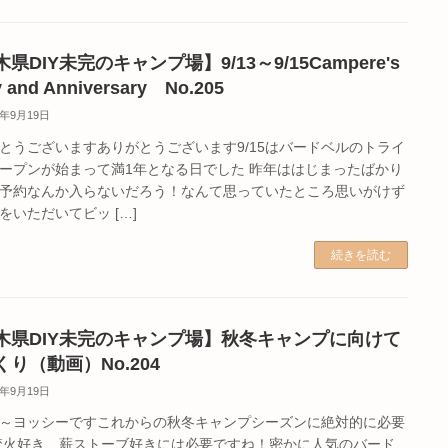
県DIY未完のキャンプ場】9/13～9/15Campere's
y and Anniversary No.205
5年9月19日
とうございますありがとうございます9/15はバードベルのトライ
ープンが始まって満1年となる日でした 昨年ははじまったばかり
予約なんか入らないだろう！なんて思っていたところ思いがけず
をいただいてビッ […]
続きを読む
木県DIY未完のキャンプ場】秋冬キャンプに向けて
くり（動画）No.204
5年9月19日
～ヨッシーですこれからの秋冬キャンプシーズンに絶対的に必要
焚火好き、薪ストーブ好きには必要ですね！密かに人気のバード