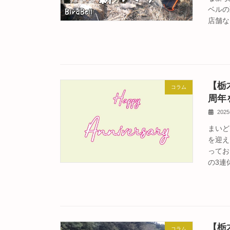
ベルの
店舗な
【栃
コラム
周年を
202
まいど
を迎え
ってお
の3連
【栃
コラム