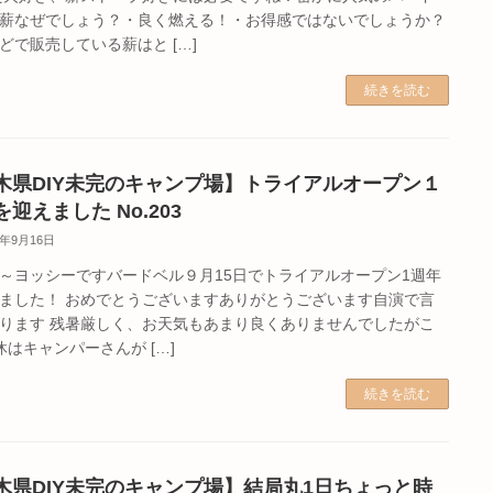
薪なぜでしょう？・良く燃える！・お得感ではないでしょうか？
どで販売している薪はと […]
続きを読む
木県DIY未完のキャンプ場】トライアルオープン１
迎えました No.203
5年9月16日
～ヨッシーですバードベル９月15日でトライアルオープン1週年
ました！ おめでとうございますありがとうございます自演で言
ります 残暑厳しく、お天気もあまり良くありませんでしたがこ
休はキャンパーさんが […]
続きを読む
木県DIY未完のキャンプ場】結局丸1日ちょっと時