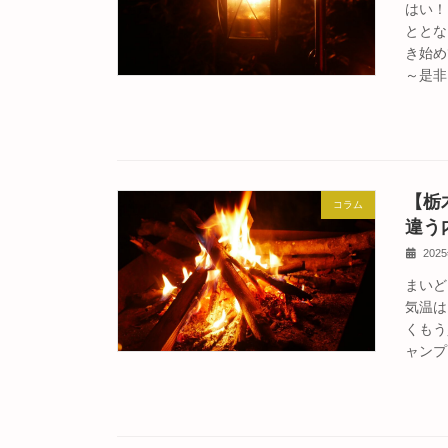
はい！
ととな
き始め
～是非
【栃
コラム
違う内
202
まいど
気温は
くもう
ャンプ