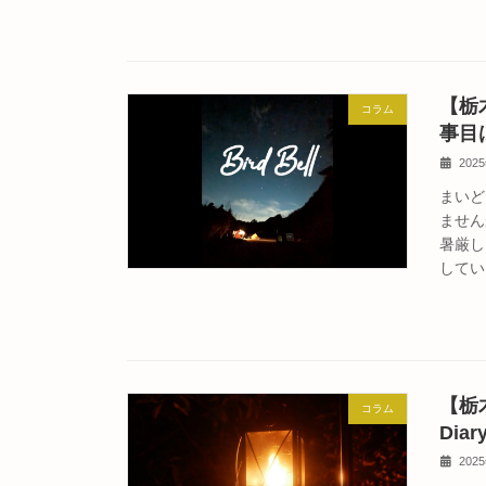
【栃
コラム
事目
202
まいど
ません
暑厳し
してい
【栃木
コラム
Diar
202