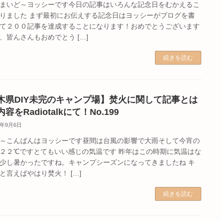
まいど～ヨッシーです今日の記事はいろんな記念日をむかえるこ
りました まず最初にお伝えする記念日はヨッシーがブログを書
て２００記事を達成することになります！おめでとうございます
、皆んさんもおめでとう […]
続きを読む
木県DIY未完のキャンプ場】焚火に関して記事とは
容をRadiotalkにて！No.199
5年9月6日
～こんばんはヨッシーです昼間は台風の影響で大雨そして今宵の
２２℃ですとてもいい感じの気温です 昨年はこの時期に気温はな
少し暑かったですね。キャンプシーズンになってきましたね キ
と言えばやはり焚火！ […]
続きを読む