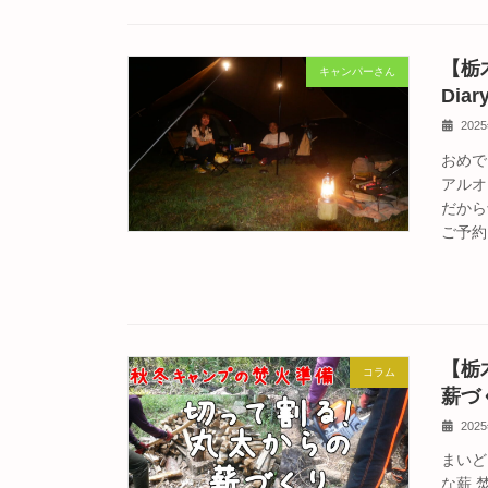
【栃木
キャンパーさん
Diar
202
おめで
アルオ
だから
ご予約
【栃
コラム
薪づ
202
まいど
な薪 